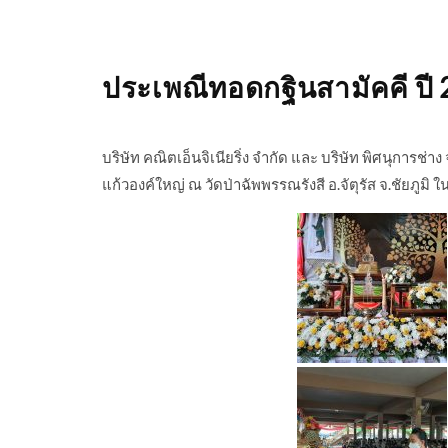
ประเพณีทอดกฐินสามัคคี ปี 
บริษัท คณิตเอ็นจิเนียริ่ง จำกัด และ บริษัท พิศนุการช
แก้วองค์ใหญ่ ณ วัดป่าฉัพพรรณรังสี อ.จัตุรัส จ.ชัยภูมิ 